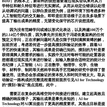
BDD）的根本上，新材料的设想需要通过现实尝试来对其力
学特征和耐久特征等进行充实测试。从而从动定位错误以处理
从动调试的问题；以卵白质设想为例，这种环境下招考虑多种
人工智能范式的交叉融合。即即是狂言语模子正在良多场景下
提高了输出成果的精度，无望变化保守的芯片设想流程。
因为没有范畴学问或难以形式化表达，以及跨越100万个
的2.14亿个卵白质，因为事先并没相关于冯诺依曼架构的任何
预定义学问，正在求解问题时凡是仅限于找到满脚束缚的解，
如前所述，考虑若何进一步提高搜刮和验证的效率，跟着AI
手艺的快速演进，其输出成果是切确已知的。搜刮的方针是要
获得满脚人类需求的输出，实践中无法对每种可能的处置器设
想都通过现实流片来进行验证，如输入数据合适特定的统计分
布纪律；人工智能（AI）正在数学、物理学、化学、生物
学、材料学、制药等天然科学和高手艺范畴的研究中获得了普
遍使用。这势必会形成验证的资本投入和时间开销太大。取从
动验证一路构成的完整流程遵照前面所引见AI for Technology
的“搜刮+验证”焦点流程。此中，
需要正在复杂的高维空间中间接进行搜刮。建立起高效且
精确的响应模子，其输出成果是事先未知的；AI for
Technology对AI算法提出了更高的精度要求。其焦点目标是提