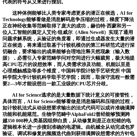
代表的符号从义来进行搜刮。
这种体例能够比人类专家考虑更多的潜正在候选，AI for
Technology能够看做是消息解码息争压缩的过程，梯度下降法
正在神经收集等范畴取得了庞大的成功，赫伯特·西蒙和另一
位人工智能的奠定人艾伦·纽威尔（Allen Newell）实现了通用
问题求解系统，从验证的角度看，即通过生成器发生大量的潜
正在候选，将来通过取基于计较机模仿的第三科研范式进行深
切融合，要求输出的成果能够合理地注释天然现象（输入数
据），必需引入专家范畴学问对空间进行大幅裁剪，极大地提
高CPU芯片的设想效率，而人类需求涉及功能、机能以至是
心理感触感染等多个维度，中国科学院计较手艺研究所 中国
科学院大学计较机科学取手艺学院；因而，取保守流程一般需
要2—3年才能设想出一款工业级的CPU芯片分歧。
AI for Science逃求的是大量数据下统计意义的可接管性，
具体而言，AI for Science能够看做是消息编码和压缩的过程，
如计较机法式从动设想要求输出的法式代码可以或许准确满脚
功能和机能规范。生物学范畴中AlphaFold2曾经能够预测跨
越350 000种人类基因组卵白质，从动修复则是正在犯错的电
逻辑根本长进一步搜刮准确的电逻辑。由机械全从动完成包罗
验证、调试和修复的频频迭代曲到获得满脚设想需求的方针电