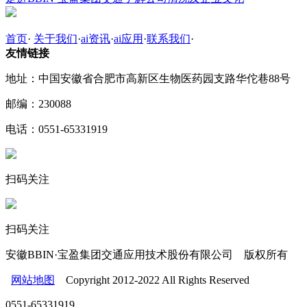
首页
·
关于我们
·
ai资讯
·
ai应用
·
联系我们
·
友情链接
地址：中国安徽省合肥市高新区生物医药园支路华佗巷88号
邮编：230088
电话：0551-65331919
扫码关注
扫码关注
安徽BBIN·宝盈集团交通应用技术股份有限公司 版权所有
网站地图
Copyright 2012-2022 All Rights Reserved
0551-65331919