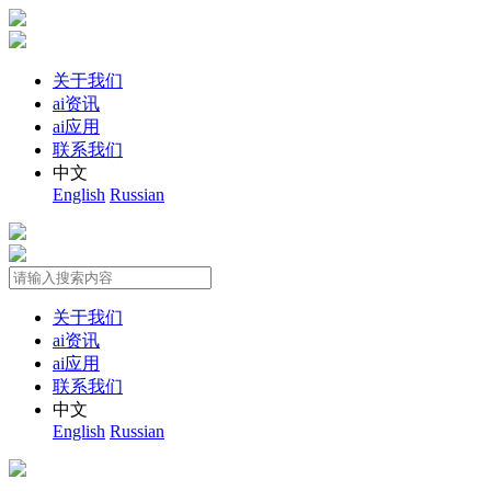
关于我们
ai资讯
ai应用
联系我们
中文
English
Russian
关于我们
ai资讯
ai应用
联系我们
中文
English
Russian