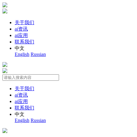
关于我们
ai资讯
ai应用
联系我们
中文
English
Russian
关于我们
ai资讯
ai应用
联系我们
中文
English
Russian