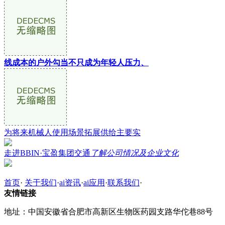
线成本的户外勾当不只成为年轻人压力、
为将来机械人使用场景拓展供给主要实
走进BBIN·宝盈集团交通
了解公司情况及企业文化
首页
·
关于我们
·
ai资讯
·
ai应用
·
联系我们
·
友情链接
地址：中国安徽省合肥市高新区生物医药园支路华佗巷88号