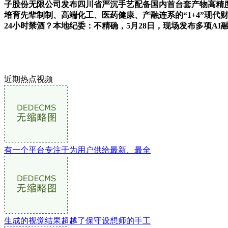
子股份无限公司发布四川省严沉手艺配备国内首台套产物高精
培育先辈制制、高端化工、医药健康、产融连系的“1+4”现
24小时禁酒？本地纪委：不精确，5月28日，现场发布多项AI
近期热点视频
有一个平台专注于为用户供给最新、最全
生成的视觉结果超越了保守设想师的手工