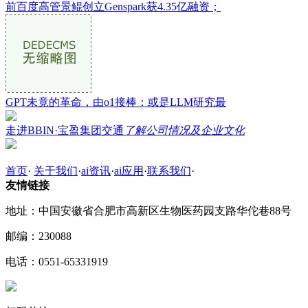
前百度高管景鲲创立Genspark获4.35亿融资；
GPT未竟的革命，由o1接棒：或是LLM研究最
走进BBIN·宝盈集团交通
了解公司情况及企业文化
首页
·
关于我们
·
ai资讯
·
ai应用
·
联系我们
·
友情链接
地址：中国安徽省合肥市高新区生物医药园支路华佗巷88号
邮编：230088
电话：0551-65331919