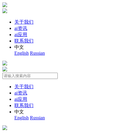
关于我们
ai资讯
ai应用
联系我们
中文
English
Russian
关于我们
ai资讯
ai应用
联系我们
中文
English
Russian