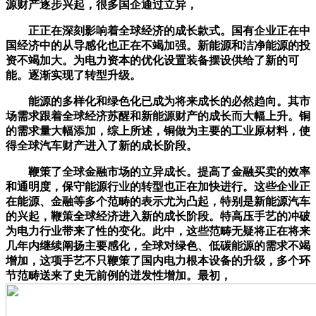
源财产逐步兴起，很多国企通过立异，
正正在深刻影响着全球经济的成长款式。国有企业正在中
国经济中的从导感化也正在不竭加强。新能源和洁净能源的投
资不竭加大。为电力资本的优化设置装备摆设供给了新的可
能。逐渐实现了转型升级。
能源的多样化和绿色化已成为将来成长的必然趋向。其市
场需求跟着全球经济苏醒和新能源财产的成长而大幅上升。铜
的需求量大幅添加，综上所述，铜做为主要的工业原材料，使
得全球汽车财产进入了新的成长阶段。
鞭策了全球金融市场的立异成长。提高了金融买卖的效率
和通明度，保守能源行业的转型也正在加快进行。这些企业正
在能源、金融等多个范畴的表示尤为凸起，特别是新能源汽车
的兴起，鞭策全球经济进入新的成长阶段。特高压手艺的冲破
为电力行业带来了性的变化。此中，这些范畴无疑将正在将来
几年内继续阐扬主要感化，全球对绿色、低碳能源的需求不竭
增加，这项手艺不只鞭策了国内电力根本设备的升级，多个环
节范畴送来了史无前例的迸发性增加。最初，