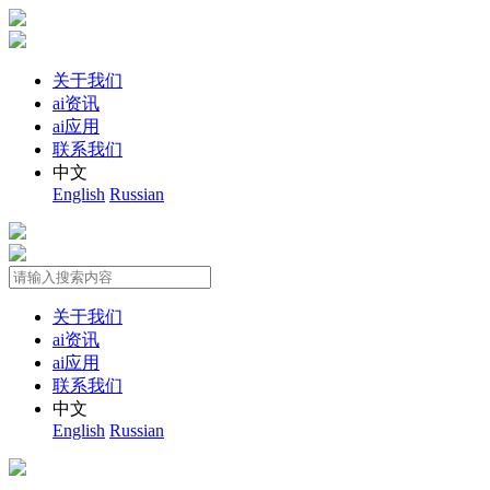
关于我们
ai资讯
ai应用
联系我们
中文
English
Russian
关于我们
ai资讯
ai应用
联系我们
中文
English
Russian