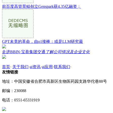
前百度高管景鲲创立Genspark获4.35亿融资；
GPT未竟的革命，由o1接棒：或是LLM研究最
走进BBIN·宝盈集团交通
了解公司情况及企业文化
首页
·
关于我们
·
ai资讯
·
ai应用
·
联系我们
·
友情链接
地址：中国安徽省合肥市高新区生物医药园支路华佗巷88号
邮编：230088
电话：0551-65331919